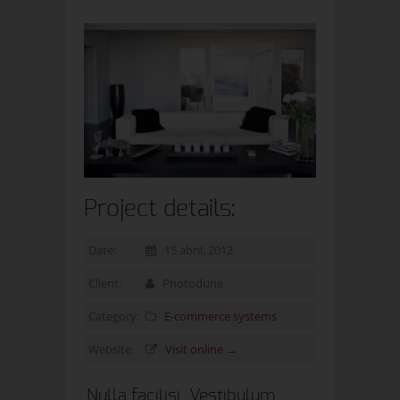
Project details:
Date:
15 abril, 2012
Client:
Photodune
Category:
E-commerce systems
Website:
Visit online →
Nulla facilisi. Vestibulum